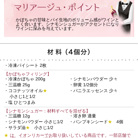
かぼちゃの甘味とパイ生地のボリューム感がワインと
よく合います。シナモンシュガーがアクセントになり
ワインに深みを与えています。
・冷凍パイシート 2枚
【かぼちゃフィリング】
・冷凍かぼちゃ 200g
・シナモンパウダー 少々
・三温糖 25g
・卵黄 1/2個分
・ココナッツオイル
★
・バニラエッセンス 少々
小さじ1と1/2
・塩 ひとつまみ
【シナモンシュガー：材料すべてを混ぜる】
・三温糖 12g
・溶き卵 適量
・シナモンパウダー
小さじ1/2
・パンプキンシード
★
4個
・サラダ油
★
小さじ1/2
★
は、イオンリカーでお取り扱いしている商品です。一部店舗で