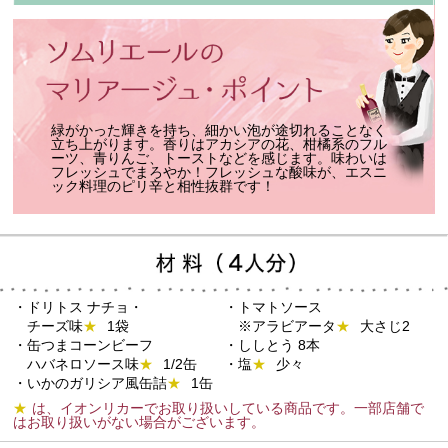
緑がかった輝きを持ち、細かい泡が途切れることなく
立ち上がります。香りはアカシアの花、柑橘系のフル
ーツ、青りんご、トーストなどを感じます。味わいは
フレッシュでまろやか！フレッシュな酸味が、エスニ
ック料理のピリ辛と相性抜群です！
・ドリトス ナチョ・
・トマトソース
チーズ味
★
1袋
※アラビアータ
★
大さじ2
・缶つまコーンビーフ
・ししとう 8本
ハバネロソース味
★
1/2缶
・塩
★
少々
・いかのガリシア
風缶詰
★
1缶
★
は、イオンリカーでお取り扱いしている商品です。一部店舗で
はお取り扱いがない場合がございます。