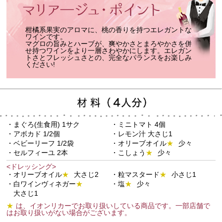
柑橘系果実のアロマに、桃の香りを持つエレガントな
ワインです。
マグロの旨みとハーブが、爽やかさとまろやかさを併
せ持つワインをより一層さわやかにします。エレガン
トさとフレッシュさとの、完全なパランスをお楽しみ
ください!
・まぐろ(生食用) 1サク
・ミニトマト 4個
・アボカド 1/2個
・レモン汁 大さじ1
・ベビーリーフ 1/2袋
・オリーブオイル
★
少々
・セルフィーユ 2本
・こしょう
★
少々
<ドレッシング>
・オリーブオイル
★
大さじ2
・粒マスタード
★
小さじ1
・白ワインヴィネガー
★
・塩
★
少々
大さじ1
★
は、イオンリカーでお取り扱いしている商品です。一部店舗で
はお取り扱いがない場合がございます。